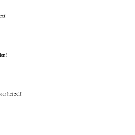
ect!
len!
ar het zelf!