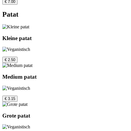
€ 7.00
Patat
Kleine patat
€ 2.50
Medium patat
€ 3.15
Grote patat