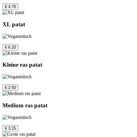
€ 4.70
XL patat
€ 6.20
Kleine ras patat
€ 2.50
Medium ras patat
€ 3.15