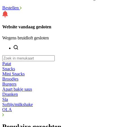
Bestellen
Website vandaag gesloten
Wegens bruidloft gesloten
Patat
Snacks
Mini Snacks
Broodjes
Burgers
Apart bakje saus
Dranken
Sla
Softijs/milkshake
OLA
Populaire gerechten